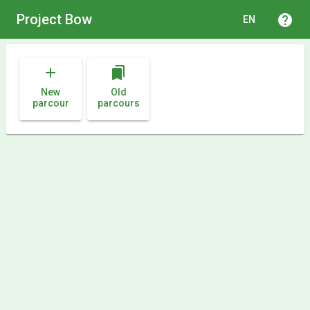
Project Bow
help
EN
add
bookmarks
New
Old
parcour
parcours